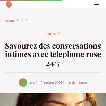
Accueil
›
Société
SOCIÉTÉ
Savourez des conversations
intimes avec telephone rose
24/7
Isaac
2 décembre 2025
7 min de lecture
I