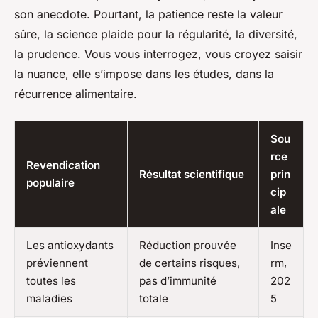
son anecdote. Pourtant, la patience reste la valeur
sûre, la science plaide pour la régularité, la diversité,
la prudence. Vous vous interrogez, vous croyez saisir
la nuance, elle s’impose dans les études, dans la
récurrence alimentaire.
Sou
rce
Revendication
Résultat scientifique
prin
populaire
cip
ale
Les antioxydants
Réduction prouvée
Inse
préviennent
de certains risques,
rm,
toutes les
pas d’immunité
202
maladies
totale
5