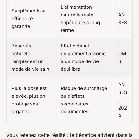
L’alimentation
Suppléments =
naturelle reste
AN
efficacité
supérieure à long
SES
garantie
terme
Bioactifs
Effet optimal
naturels
uniquement associé
OM
remplacent un
à un mode de vie
S
mode de vie sain
équilibré
AN
Plus la dose est
Risque de surcharge
SES
élevée, plus on
ou d’effets
,
protège ses
secondaires
202
organes
documentés
4
Vous retenez cette réalité : le bénéfice advient dans la